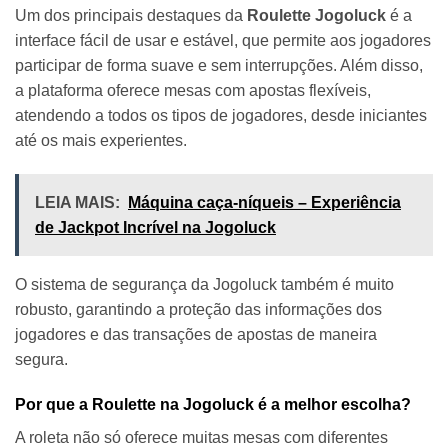
Um dos principais destaques da
Roulette Jogoluck
é a
interface fácil de usar e estável, que permite aos jogadores
participar de forma suave e sem interrupções. Além disso,
a plataforma oferece mesas com apostas flexíveis,
atendendo a todos os tipos de jogadores, desde iniciantes
até os mais experientes.
LEIA MAIS:
Máquina caça-níqueis – Experiência
de Jackpot Incrível na Jogoluck
O sistema de segurança da Jogoluck também é muito
robusto, garantindo a proteção das informações dos
jogadores e das transações de apostas de maneira
segura.
Por que a Roulette na Jogoluck é a melhor escolha?
A roleta não só oferece muitas mesas com diferentes