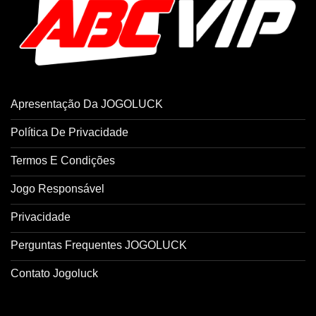
Apresentação Da JOGOLUCK
Política De Privacidade
Termos E Condições
Jogo Responsável
Privacidade
Perguntas Frequentes JOGOLUCK
Contato Jogoluck