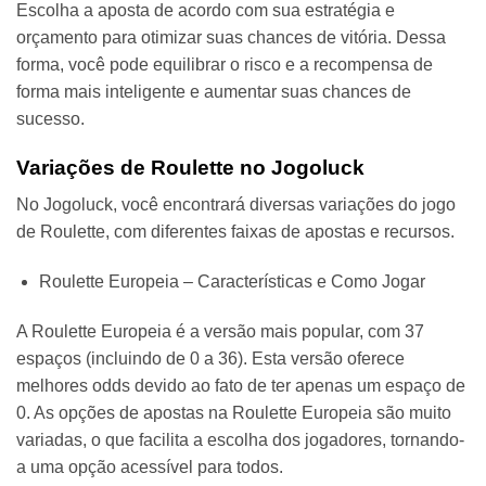
Escolha a aposta de acordo com sua estratégia e
orçamento para otimizar suas chances de vitória. Dessa
forma, você pode equilibrar o risco e a recompensa de
forma mais inteligente e aumentar suas chances de
sucesso.
Variações de Roulette no Jogoluck
No Jogoluck, você encontrará diversas variações do jogo
de Roulette, com diferentes faixas de apostas e recursos.
Roulette Europeia – Características e Como Jogar
A Roulette Europeia é a versão mais popular, com 37
espaços (incluindo de 0 a 36). Esta versão oferece
melhores odds devido ao fato de ter apenas um espaço de
0. As opções de apostas na Roulette Europeia são muito
variadas, o que facilita a escolha dos jogadores, tornando-
a uma opção acessível para todos.