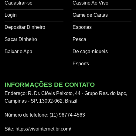
Cadastrar-se
Cassino Ao Vivo
Login
Game de Cartas
Depositar Dinheiro
Esportes
Sacar Dinheiro
Pesca
Baixar o App
De caça-níqueis
Esports
INFORMAÇÕES DE CONTATO
Endereço: R. Dr. Clóvis Peixoto, 44 - Grupo Res. do Iapc,
Campinas - SP, 13092-062, Brazil.
Número de telefone: (11) 96774-4563
Site:
https://vivointernet.br.com/