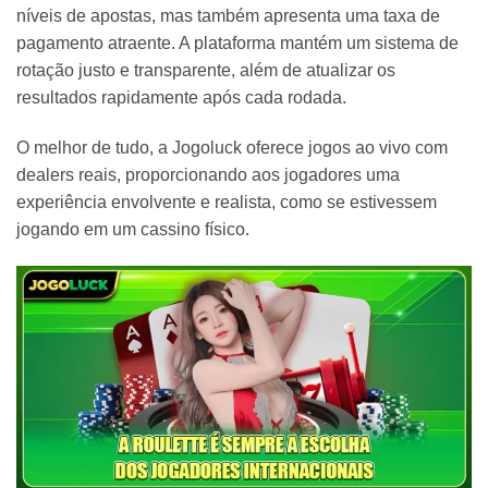
níveis de apostas, mas também apresenta uma taxa de
pagamento atraente. A plataforma mantém um sistema de
rotação justo e transparente, além de atualizar os
resultados rapidamente após cada rodada.
O melhor de tudo, a Jogoluck oferece jogos ao vivo com
dealers reais, proporcionando aos jogadores uma
experiência envolvente e realista, como se estivessem
jogando em um cassino físico.