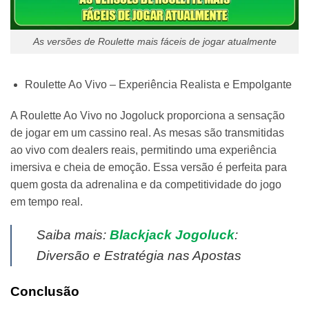
As versões de Roulette mais fáceis de jogar atualmente
Roulette Ao Vivo – Experiência Realista e Empolgante
A Roulette Ao Vivo no Jogoluck proporciona a sensação
de jogar em um cassino real. As mesas são transmitidas
ao vivo com dealers reais, permitindo uma experiência
imersiva e cheia de emoção. Essa versão é perfeita para
quem gosta da adrenalina e da competitividade do jogo
em tempo real.
Saiba mais:
Blackjack Jogoluck
:
Diversão e Estratégia nas Apostas
Conclusão