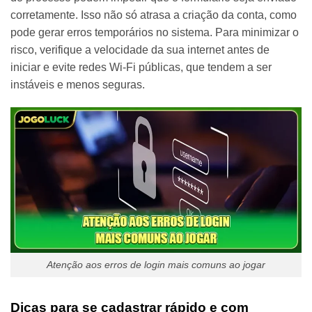
corretamente. Isso não só atrasa a criação da conta, como
pode gerar erros temporários no sistema. Para minimizar o
risco, verifique a velocidade da sua internet antes de
iniciar e evite redes Wi-Fi públicas, que tendem a ser
instáveis e menos seguras.
Atenção aos erros de login mais comuns ao jogar
Dicas para se cadastrar rápido e com