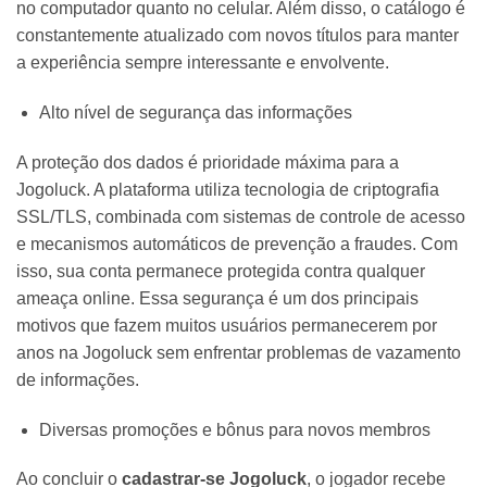
no computador quanto no celular. Além disso, o catálogo é
constantemente atualizado com novos títulos para manter
a experiência sempre interessante e envolvente.
Alto nível de segurança das informações
A proteção dos dados é prioridade máxima para a
Jogoluck. A plataforma utiliza tecnologia de criptografia
SSL/TLS, combinada com sistemas de controle de acesso
e mecanismos automáticos de prevenção a fraudes. Com
isso, sua conta permanece protegida contra qualquer
ameaça online. Essa segurança é um dos principais
motivos que fazem muitos usuários permanecerem por
anos na Jogoluck sem enfrentar problemas de vazamento
de informações.
Diversas promoções e bônus para novos membros
Ao concluir o
cadastrar-se Jogoluck
, o jogador recebe