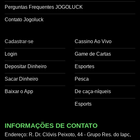
Perguntas Frequentes JOGOLUCK
Contato Jogoluck
Cadastrar-se
Cassino Ao Vivo
Login
Game de Cartas
Depositar Dinheiro
Esportes
Sacar Dinheiro
Pesca
Baixar o App
De caça-níqueis
Esports
INFORMAÇÕES DE CONTATO
Endereço: R. Dr. Clóvis Peixoto, 44 - Grupo Res. do Iapc,