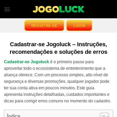
Skip
to
content
REGISTRE-SE
LOGIN
Cadastrar-se Jogoluck – Instruções,
recomendações e soluções de erros
Cadastrar-se Jogoluck
é o primeiro passo para
aproveitar todo o ecossistema de entretenimento que a
aliança oferece. Com um processo simples, alto nível de
segurança e diversas promoções, qualquer jogador pode
ter sua conta ativa em poucos minutos. Este guia
apresenta instruções detalhadas, cuidados importantes e
dicas para corrigir erros comuns no momento do cadastro.
Índice