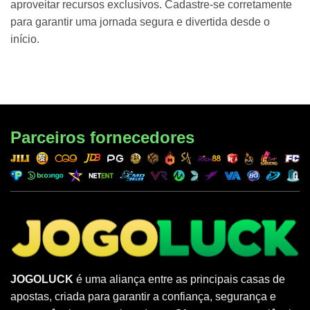
aproveitar recursos exclusivos. Cadastre-se corretamente
para garantir uma jornada segura e divertida desde o
início.
Parceiros fornecedores
JOGOLUCK
é uma aliança entre as principais casas de
apostas, criada para garantir a confiança, segurança e