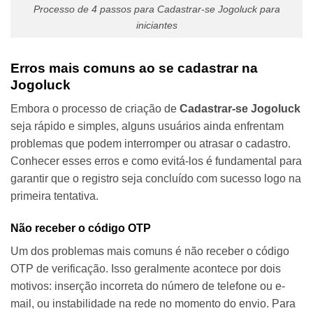
Processo de 4 passos para Cadastrar-se Jogoluck para
iniciantes
Erros mais comuns ao se cadastrar na
Jogoluck
Embora o processo de criação de
Cadastrar-se Jogoluck
seja rápido e simples, alguns usuários ainda enfrentam
problemas que podem interromper ou atrasar o cadastro.
Conhecer esses erros e como evitá-los é fundamental para
garantir que o registro seja concluído com sucesso logo na
primeira tentativa.
Não receber o código OTP
Um dos problemas mais comuns é não receber o código
OTP de verificação. Isso geralmente acontece por dois
motivos: inserção incorreta do número de telefone ou e-
mail, ou instabilidade na rede no momento do envio. Para