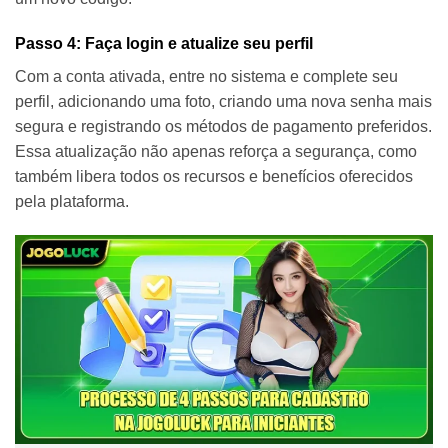
Passo 4: Faça login e atualize seu perfil
Com a conta ativada, entre no sistema e complete seu
perfil, adicionando uma foto, criando uma nova senha mais
segura e registrando os métodos de pagamento preferidos.
Essa atualização não apenas reforça a segurança, como
também libera todos os recursos e benefícios oferecidos
pela plataforma.