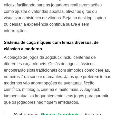
eficaz, facilitando para os jogadores realizarem ações
como ajustar o valor das apostas, ativar os giros ou
visualizar o histórico de vitórias. Seja no desktop, laptop
ou celular, a experiência continua suave e sem
interrupções.
Sistema de caça-níqueis com temas diversos, de
clássico a moderno
A coleção de jogos da Jogoluck inclui centenas de
diferentes caça-níqueis. Os fãs de jogos clássicos
encontrarão slots tradicionais com símbolos como cerejas,
números 7 da sorte e diamantes. Já os que preferem temas
modernos vão adorar opções de aventuras, ficção
científica, mitologia, cinema e muito mais. A Jogoluck
também atualiza frequentemente seus jogos para garantir
que os jogadores não fiquem entediados.
Saiba mais:
Pesca Jogoluck
– Sala de