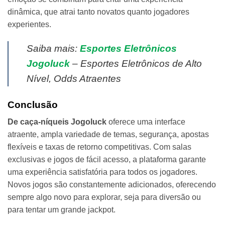
dinâmica, que atrai tanto novatos quanto jogadores
experientes.
Saiba mais:
Esportes Eletrônicos
Jogoluck
– Esportes Eletrônicos de Alto
Nível, Odds Atraentes
Conclusão
De caça-níqueis Jogoluck
oferece uma interface
atraente, ampla variedade de temas, segurança, apostas
flexíveis e taxas de retorno competitivas. Com salas
exclusivas e jogos de fácil acesso, a plataforma garante
uma experiência satisfatória para todos os jogadores.
Novos jogos são constantemente adicionados, oferecendo
sempre algo novo para explorar, seja para diversão ou
para tentar um grande jackpot.