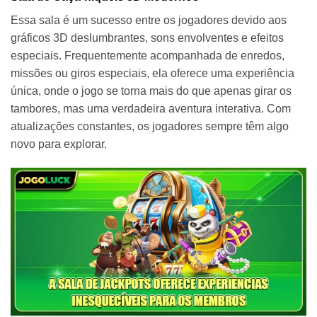
Essa sala é um sucesso entre os jogadores devido aos
gráficos 3D deslumbrantes, sons envolventes e efeitos
especiais. Frequentemente acompanhada de enredos,
missões ou giros especiais, ela oferece uma experiência
única, onde o jogo se torna mais do que apenas girar os
tambores, mas uma verdadeira aventura interativa. Com
atualizações constantes, os jogadores sempre têm algo
novo para explorar.