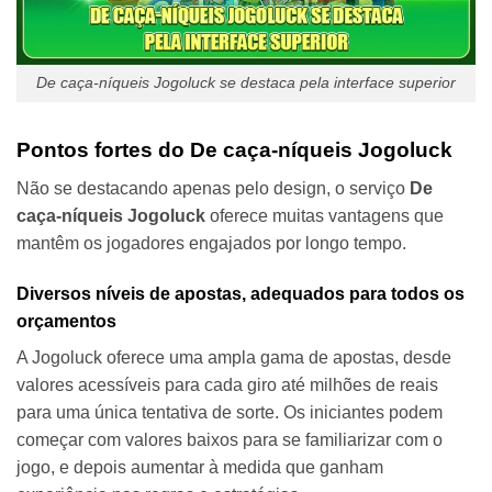
De caça-níqueis Jogoluck se destaca pela interface superior
Pontos fortes do De caça-níqueis Jogoluck
Não se destacando apenas pelo design, o serviço
De
caça-níqueis Jogoluck
oferece muitas vantagens que
mantêm os jogadores engajados por longo tempo.
Diversos níveis de apostas, adequados para todos os
orçamentos
A Jogoluck oferece uma ampla gama de apostas, desde
valores acessíveis para cada giro até milhões de reais
para uma única tentativa de sorte. Os iniciantes podem
começar com valores baixos para se familiarizar com o
jogo, e depois aumentar à medida que ganham