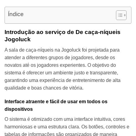
Índice
Introdução ao serviço de De caça-níqueis
Jogoluck
A sala de caça-níqueis na Jogoluck foi projetada para
atender a diferentes grupos de jogadores, desde os
novatos até os jogadores experientes. O objetivo do
sistema é oferecer um ambiente justo e transparente,
garantindo uma experiência de entretenimento de alta
qualidade e boas chances de vitória.
Interface atraente e fácil de usar em todos os
dispositivos
O sistema é otimizado com uma interface intuitiva, cores
harmoniosas e uma estrutura clara. Os botões, controles e
tabelas de informações são organizados de maneira