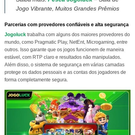
Jogo Vibrante, Muitos Grandes Prêmios
Parcerias com provedores confiáveis e alta segurança
Jogoluck
trabalha com alguns dos maiores provedores do
mundo, como Pragmatic Play, NetEnt, Microgaming, entre
outros. Isso garante que os jogos funcionem de maneira
estável, com RTP claro e resultados não manipulados.
Além disso, o sistema de segurança em várias camadas
protege os dados pessoais e as contas dos jogadores de
forma completamente segura.