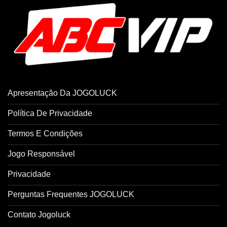
Apresentação Da JOGOLUCK
Política De Privacidade
Termos E Condições
Jogo Responsável
Privacidade
Perguntas Frequentes JOGOLUCK
Contato Jogoluck