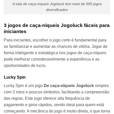
A sala de caça-níqueis Jogoluck tem mais de 500 jogos
diversificados
3 jogos de caça-níqueis Jogoluck fáceis para
iniciantes
Para iniciantes, escolher o jogo certo é fundamental para
se familiarizar e aumentar as chances de vitória. Jogar de
forma inteligente e estratégica nos jogos de caça-níqueis
pode melhorar consideravelmente a experiência e as
oportunidades de lucro.
Lucky Spin
Lucky Spin é um jogo
De caça-níqueis Jogoluck
simples
com 3 rolos e poucos símbolos, facilitando a compreensão
das regras. Este jogo oferece alta frequência de
pagamento e giros rápidos, sendo ideal para quem está
começando. A mecânica do jogo é muito direta, o que torna