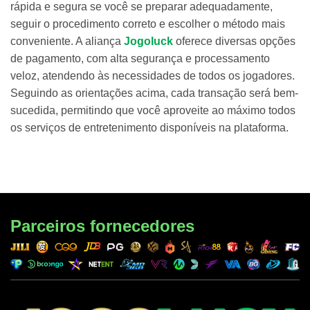
rápida e segura se você se preparar adequadamente,
seguir o procedimento correto e escolher o método mais
conveniente. A aliança
Jogoluck
oferece diversas opções
de pagamento, com alta segurança e processamento
veloz, atendendo às necessidades de todos os jogadores.
Seguindo as orientações acima, cada transação será bem-
sucedida, permitindo que você aproveite ao máximo todos
os serviços de entretenimento disponíveis na plataforma.
Parceiros fornecedores