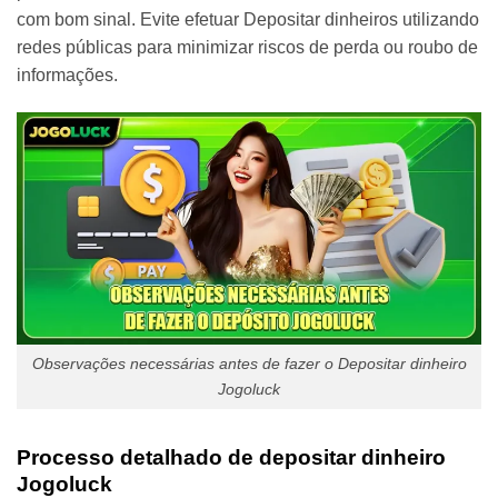
com bom sinal. Evite efetuar Depositar dinheiros utilizando
redes públicas para minimizar riscos de perda ou roubo de
informações.
Observações necessárias antes de fazer o Depositar dinheiro
Jogoluck
Processo detalhado de depositar dinheiro
Jogoluck