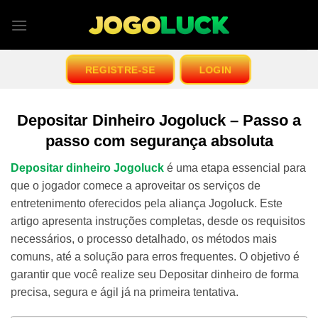
Skip
to
content
REGISTRE-SE
LOGIN
Depositar Dinheiro Jogoluck – Passo a
passo com segurança absoluta
Depositar dinheiro Jogoluck
é uma etapa essencial para
que o jogador comece a aproveitar os serviços de
entretenimento oferecidos pela aliança Jogoluck. Este
artigo apresenta instruções completas, desde os requisitos
necessários, o processo detalhado, os métodos mais
comuns, até a solução para erros frequentes. O objetivo é
garantir que você realize seu Depositar dinheiro de forma
precisa, segura e ágil já na primeira tentativa.